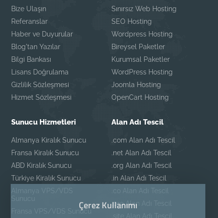
Bize Ulaşın
Sınırsız Web Hosting
Referanslar
SEO Hosting
Haber ve Duyurular
Wordpress Hosting
Blog'tan Yazılar
Bireysel Paketler
Bilgi Bankası
Kurumsal Paketler
Lisans Doğrulama
WordPress Hosting
Gizlilik Sözleşmesi
Joomla Hosting
Hizmet Sözleşmesi
OpenCart Hosting
Sunucu Hizmetleri
Alan Adı Tescil
Almanya Kiralık Sunucu
.com Alan Adı Tescil
Fransa Kiralık Sunucu
.net Alan Adı Tescil
ABD Kiralık Sunucu
.org Alan Adı Tescil
Türkiye Kiralık Sunucu
.in Alan Adı Tescil
Almanya VPS/VDS
.co Alan Adı Tescil
Sunucu
Çerez Kullanımı
.pro Alan Adı Tescil
Fransa VPS/VDS Sunucu
.site Alan Adı Tescil