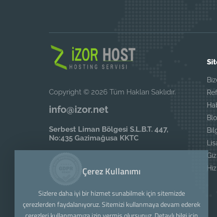
Sit
Biz
Copyright © 2026 Tüm Hakları Saklıdır.
Ref
Ha
info@izor.net
Blo
Serbest Liman Bölgesi S.L.B.T. 447,
Bil
No:435 Gazimağusa KKTC
Li
Giz
Hi
Çerez Kullanımı
Sizlere daha iyi bir hizmet sunabilmek için sitemizde
çerezlerden faydalanıyoruz. Sitemizi kullanmaya devam ederek
çerezleri kullanmamıza izin vermiş olursunuz. Detaylı bilgi için