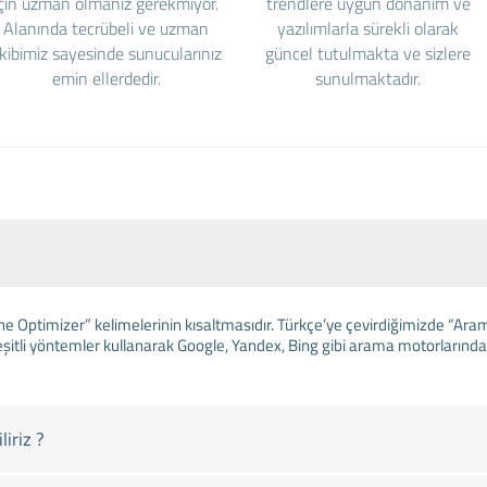
için uzman olmanız gerekmiyor.
trendlere uygun donanım ve
Alanında tecrübeli ve uzman
yazılımlarla sürekli olarak
kibimiz sayesinde sunucularınız
güncel tutulmakta ve sizlere
emin ellerdedir.
sunulmaktadır.
ne Optimizer” kelimelerinin kısaltmasıdır. Türkçe’ye çevirdiğimizde “
eşitli yöntemler kullanarak Google, Yandex, Bing gibi arama motorlarınd
iriz ?