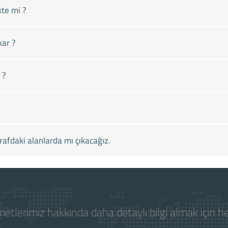
kte mi ?
kar ?
 ?
afdaki alanlarda mı çıkacağız.
etlerimiz hakkında daha detaylı bilgi almak için 