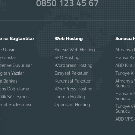
0850 123 45 67
e içi Bağlantılar
Web Hosting
Sunucu H
e Ulaşın
Sınırsız Web Hosting
Almanya K
eranslar
SEO Hosting
Fransa Ki
ber ve Duyurular
Wordpress Hosting
ABD Kiral
g'tan Yazılar
Bireysel Paketler
Türkiye K
gi Bankası
Kurumsal Paketler
Almanya
Sunucu
sans Doğrulama
WordPress Hosting
Fransa V
lilik Sözleşmesi
Joomla Hosting
Sunucu
zmet Sözleşmesi
OpenCart Hosting
Türkiye 
Sunucu
ABD VPS